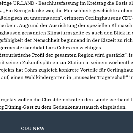
eitige UR.LAND - Beschlussfassung im Kreistag die Basis al
s. „Ein Kerngedanke war, die Menschheitsgeschichte anha
häologisch zu untermauern“, erinnern Oerlinghausens CDU
erbein. Augrund der Ausrichtung der speziellen Klimasch
nghausen genannten Klimaturm gelte es auch den Blick in 
fähigkeit der Menschheit beginnend in der Eiszeit zu rich
ermeisterkandidat Lars Cohrs ein wichtiges
touristische Profil der gesamten Region wird gestärkt“, is
it seinen Zukunftsplänen zur Station in seinem wöchentli
ojekts hat Cohrs zugleich konkrete Vorteile für Oerlinghau
 auf, einen Waldkindergarten in „musealer Trägerschaft“ i
projekts wollen die Christdemokraten den Landesverband 
örg Düning-Gast zu dem Gedankenaustausch eingeladen.
CDU NRW