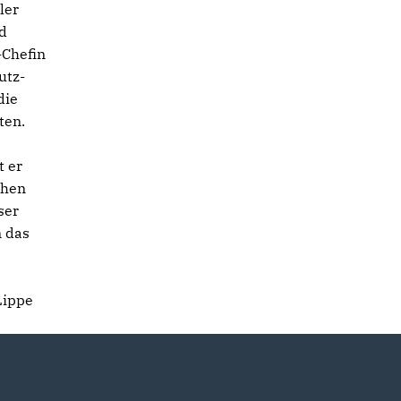
ler
nd
-Chefin
utz-
die
ten.
t er
chen
ser
n das
Lippe