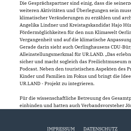
Die Gesprächspartner sind einig, dass die seinerz
weiteren Aktivitäten und Überlegungen sein mus
klimatischer Veränderungen zu erzählen und arc
Angelika Lindner und Kreistagskandidat Hajo Hün
Fördermöglichkeiten für den nun Klimawelt Oerli
Vergangenheit und auf die klimatische Anpassungs
Gerade darin sieht auch Oerlinghausens CDU-Bürg
Alleinstellungsmerkmal für UR.LAND. „Das erlebnis
sicher und macht sogleich das Freilichtmuseum m
Podcast. Neben den touristischen Aspekten des Pr
Kinder und Familien im Fokus und bringt die Idee
UR.LAND - Projekt zu integrieren.
Für die wissenschaftliche Betreuung des Gesamt
einbinden und hatten auch Verbandsvorsteher J
IMPRESSUM
DATENSCHUTZ