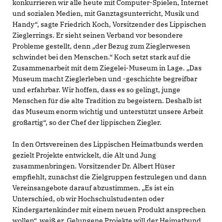
konkurrieren wir alle heute mit Computer-Spielen, Internet
und sozialen Medien, mit Ganztagsunterricht, Musik und
Handy“, sagte Friedrich Koch, Vorsitzender des Lippischen
Zieglerrings. Er sieht seinen Verband vor besondere
Probleme gestellt, denn „der Bezug zum Zieglerwesen
schwindet bei den Menschen.“ Koch setzt stark auf die
Zusammenarbeit mit dem Ziegelei-Museum in Lage. „Das
Museum macht Zieglerleben und -geschichte begreifbar
und erfahrbar. Wir hoffen, dass es so gelingt, junge
Menschen für die alte Tradition zu begeistern. Deshalb ist
das Museum enorm wichtig und unterstützt unsere Arbeit
großartig“, so der Chef der lippischen Ziegler.
In den Ortsvereinen des Lippischen Heimatbunds werden
gezielt Projekte entwickelt, die Alt und Jung
zusammenbringen. Vorsitzender Dr. Albert Hüser
empfiehlt, zunächst die Zielgruppen festzulegen und dann
Vereinsangebote darauf abzustimmen. „Es ist ein
Unterschied, ob wir Hochschulstudenten oder
Kindergartenkinder mit einem neuen Produkt ansprechen
wollen“, weiß er. Gelungene Projekte will der Heimatbund