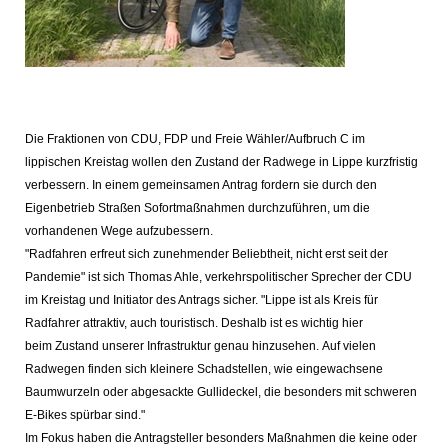
Die Fraktionen von CDU, FDP und Freie Wähler/Aufbruch C im
lippischen Kreistag wollen den Zustand der Radwege in Lippe kurzfristig
verbessern. In einem gemeinsamen Antrag fordern sie durch den
Eigenbetrieb Straßen Sofortmaßnahmen durchzuführen, um die
vorhandenen Wege aufzubessern.
"Radfahren erfreut sich zunehmender Beliebtheit, nicht erst seit der
Pandemie" ist sich Thomas Ahle, verkehrspolitischer Sprecher der CDU
im Kreistag und Initiator des Antrags sicher. "Lippe ist als Kreis für
Radfahrer attraktiv, auch touristisch. Deshalb ist es wichtig hier
beim Zustand unserer Infrastruktur genau hinzusehen. Auf vielen
Radwegen finden sich kleinere Schadstellen, wie eingewachsene
Baumwurzeln oder abgesackte Gullideckel, die besonders mit schweren
E-Bikes spürbar sind."
Im Fokus haben die Antragsteller besonders Maßnahmen die keine oder